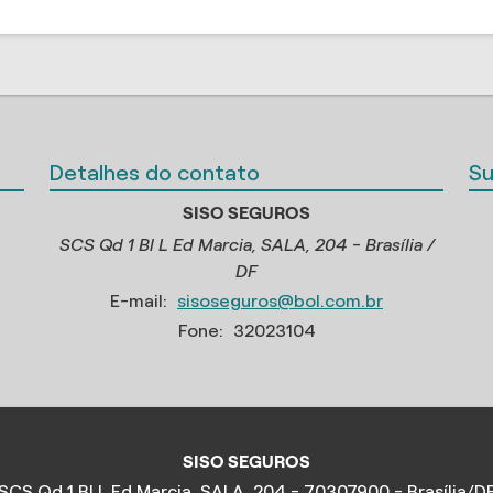
Detalhes do contato
Su
SISO SEGUROS
SCS Qd 1 Bl L Ed Marcia, SALA, 204 - Brasília /
DF
E-mail:
sisoseguros@bol.com.br
Fone:
32023104
SISO SEGUROS
SCS Qd 1 Bl L Ed Marcia, SALA, 204 - 70307900 - Brasília/D